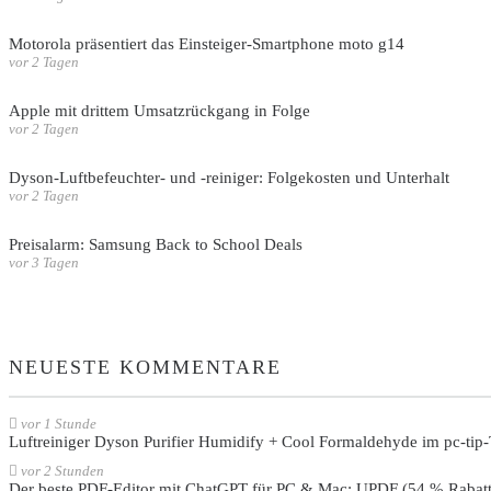
Motorola präsentiert das Einsteiger-Smartphone moto g14
vor 2 Tagen
Apple mit drittem Umsatzrückgang in Folge
vor 2 Tagen
Dyson-Luftbefeuchter- und -reiniger: Folgekosten und Unterhalt
vor 2 Tagen
Preisalarm: Samsung Back to School Deals
vor 3 Tagen
NEUESTE KOMMENTARE
vor 1 Stunde
Luftreiniger Dyson Purifier Humidify + Cool Formaldehyde im pc-tip-
vor 2 Stunden
Der beste PDF-Editor mit ChatGPT für PC & Mac: UPDF (54 % Rabatt