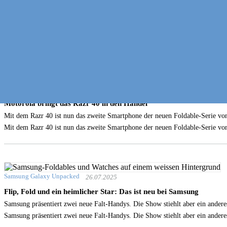
Für 143.50 Franken
vor 2 Tagen
Motorola präsentiert das Einsteiger-Smartphone moto g14
Mit dem moto G14 bringt Motorola ein Einsteigermodell, bei dem die Käufe
Mit dem moto G14 bringt Motorola ein Einsteigermodell, bei dem die Käufe
Falt-Smartphone
27.07.2025
Motorola bringt das Razr 40 in den Handel
Mit dem Razr 40 ist nun das zweite Smartphone der neuen Foldable-Serie von
Mit dem Razr 40 ist nun das zweite Smartphone der neuen Foldable-Serie von
Samsung Galaxy Unpacked
26.07.2025
Flip, Fold und ein heimlicher Star: Das ist neu bei Samsung
Samsung präsentiert zwei neue Falt-Handys. Die Show stiehlt aber ein ander
Samsung präsentiert zwei neue Falt-Handys. Die Show stiehlt aber ein ander