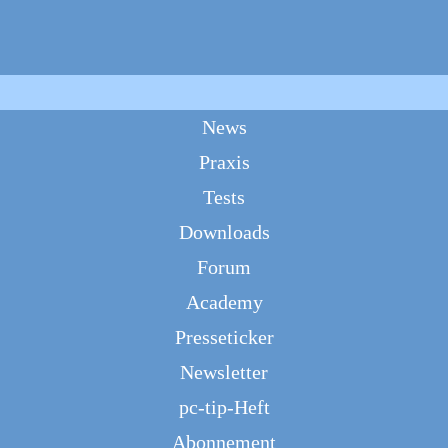
Stellenmarkt
t
Abobonus
News
Praxis
nloads
Forum
Academy
Presseticker
pc-tip-We
Tests
Internet
Sicherheit
Smartphones
Hardware
Software
Podc
Downloads
haltigkeit
Pressemeldungen
Alle Themen
Forum
Academy
Presseticker
Newsletter
pc-tip-Heft
. Die kleinen Hosentaschengeräte mausern sich immer mehr zu Alleskönnern. Les
Abonnement