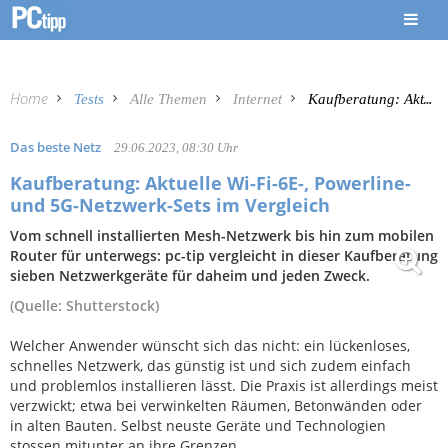
Home
Tests
Alle Themen
Internet
Kaufberatung: Aktuelle Wi-Fi-6E-, Powerline- und 5G-Netzwerk-Sets im Vergleich
Das beste Netz
29.06.2023, 08:30 Uhr
Kaufberatung: Aktuelle Wi-Fi-6E-, Powerline-
und 5G-Netzwerk-Sets im Vergleich
Vom schnell installierten Mesh-Netzwerk bis hin zum mobilen
Router für unterwegs: pc-tip vergleicht in dieser Kaufberatung
sieben Netzwerkgeräte für daheim und jeden Zweck.
(Quelle: Shutterstock)
Welcher Anwender wünscht sich das nicht: ein lückenloses,
schnelles Netzwerk, das günstig ist und sich zudem einfach
und problemlos installieren lässt. Die Praxis ist allerdings meist
verzwickt; etwa bei verwinkelten Räumen, Betonwänden oder
in alten Bauten. Selbst neuste Geräte und Technologien
stossen mitunter an ihre Grenzen.