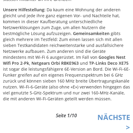
Unsere Hilfestellung:
Da kaum eine Wohnung der anderen
gleicht und jede ihre ganz eigenen Vor- und Nachteile hat,
kommen in dieser Kaufberatung unterschiedliche
Netzwerklösungen zum Zuge, um allen Nutzern die
bestmögliche Lösung aufzuzeigen.
Gemeinsamkeiten
gibts
gleich mehrere im Testfeld: Zum einen lassen sich mit allen
sieben Testkandidaten reichweitenstarke und ausfallsichere
Netzwerke aufbauen. Zum anderen sind die Geräte
mindestens mit Wi-Fi 6 ausgerüstet. Im Fall von
Googles Nest
Wifi Pro 2-Pk, Netgears Orbi RBKE963
und
TP-Links Deco XE75
ist sogar die leistungsfähigere 6E-Version an Bord. Die Wi-Fi-6E-
Funker greifen auf ein eigenes Frequenzspektrum bei 6 GHz
zurück und können sieben 160 MHz breite Übertragungskanäle
nutzen. Wi-Fi-6-Geräte (also ohne «E») verwenden hingegen das
viel genutzte 5-GHz-Spektrum und nur zwei 160-MHz-Kanäle,
die mit anderen Wi-Fi-Geräten geteilt werden müssen.
Seite 1/10
NÄCHSTE
>