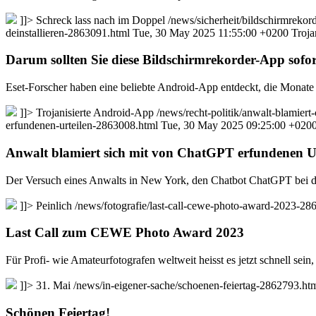
]]>
Schreck lass nach im Doppel
/news/sicherheit/bildschirmrekor
deinstallieren-2863091.html
Tue, 30 May 2025 11:55:00 +0200
Troja
Darum sollten Sie diese Bildschirmrekorder-App sofort
Eset-Forscher haben eine beliebte Android-App entdeckt, die Monate 
]]>
Trojanisierte Android-App
/news/recht-politik/anwalt-blamier
erfundenen-urteilen-2863008.html
Tue, 30 May 2025 09:25:00 +020
Anwalt blamiert sich mit von ChatGPT erfundenen Ur
Der Versuch eines Anwalts in New York, den Chatbot ChatGPT bei der
]]>
Peinlich
/news/fotografie/last-call-cewe-photo-award-2023-2
Last Call zum CEWE Photo Award 2023
Für Profi- wie Amateurfotografen weltweit heisst es jetzt schnell se
]]>
31. Mai
/news/in-eigener-sache/schoenen-feiertag-2862793.ht
Schönen Feiertag!