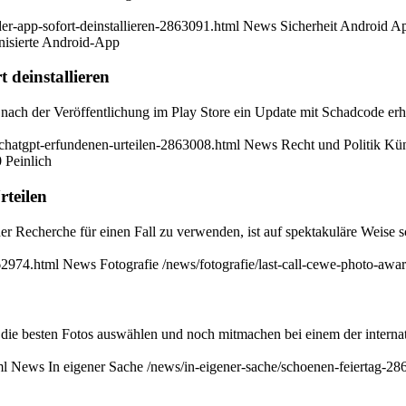
der-app-sofort-deinstallieren-2863091.html
News
Sicherheit
Android
Ap
nisierte Android-App
 deinstallieren
nach der Veröffentlichung im Play Store ein Update mit Schadcode erhi
t-chatgpt-erfundenen-urteilen-2863008.html
News
Recht und Politik
Kün
0
Peinlich
teilen
 Recherche für einen Fall zu verwenden, ist auf spektakuläre Weise 
862974.html
News
Fotografie
/news/fotografie/last-call-cewe-photo-aw
in, die besten Fotos auswählen und noch mitmachen bei einem der intern
ml
News
In eigener Sache
/news/in-eigener-sache/schoenen-feiertag-28