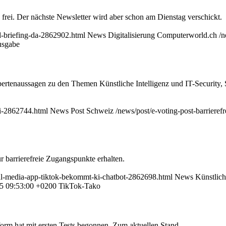
frei. Der nächste Newsletter wird aber schon am Dienstag verschickt.
d-briefing-da-2862902.html
News
Digitalisierung
Computerworld.ch
/n
usgabe
xpertenaussagen zu den Themen Künstliche Intelligenz und IT-Security
rei-2862744.html
News
Post
Schweiz
/news/post/e-voting-post-barrieref
r barrierefreie Zugangspunkte erhalten.
cial-media-app-tiktok-bekommt-ki-chatbot-2862698.html
News
Künstlich
25 09:53:00 +0200
TikTok-Tako
orm hat mit ersten Tests begonnen. Zum aktuellen Stand.