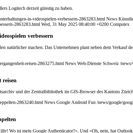
ers Logitech derzeit günstig zu haben.
k-unterhaltungen-in-videospielen-verbessern-2863283.html
News
Künstli
erbessern-2863283.html
Wed, 31 May 2025 08:40:00 +0200
Computex
ideospielen verbessern
elen natürlicher machen. Das Unternehmen plant neben dem Verkauf de
-vergangenheit-reisen-2863275.html
News
Web-Dienste
Schweiz
/news/
 reisen
tsarchiv und der Zentralbibliothek im GIS-Browser des Kantons Züric
aeppelten-2863240.html
News
Google
Android
Fun
/news/google/googl
ppelten
lfe! Wo ist mein Google Authenticator?». Und «Oh, nein, hat Outlook