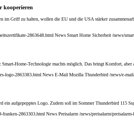
r kooperieren
iken im Griff zu halten, wollen die EU und die USA stärker zusammena
eitszertifikate-2863648.html
News
Smart Home
Sicherheit
/news/smart
 Smart-Home-Technologie machts möglich. Das bringt Komfort, aber a
eues-logo-2863383.html
News
E-Mail
Mozilla
Thunderbird
/news/e-mail
ird ein aufgepepptes Logo. Zudem soll im Sommer Thunderbird 115 Sup
-69-franken-2863303.html
News
Preisalarm
/news/preisalarm/preisalarm