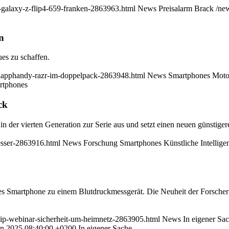
-galaxy-z-flip4-659-franken-2863963.html
News
Preisalarm
Brack
/ne
n
es zu schaffen.
-klapphandy-razr-im-doppelpack-2863948.html
News
Smartphones
Moto
rtphones
ck
 der vierten Generation zur Serie aus und setzt einen neuen günstigere
esser-2863916.html
News
Forschung
Smartphones
Künstliche Intellige
es Smartphone zu einem Blutdruckmessgerät. Die Neuheit der Forscher 
-tip-webinar-sicherheit-um-heimnetz-2863905.html
News
In eigener Sa
Jun 2025 08:40:00 +0200
In eigener Sache