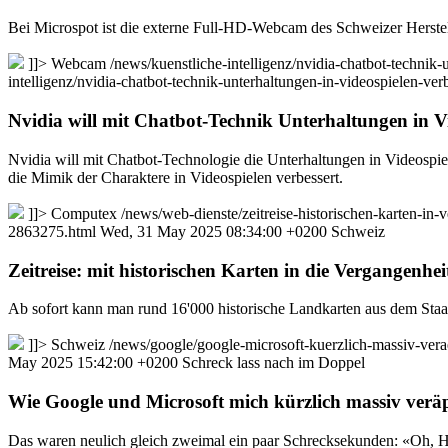
Bei Microspot ist die externe Full-HD-Webcam des Schweizer Herstell
]]>
Webcam
/news/kuenstliche-intelligenz/nvidia-chatbot-techni
intelligenz/nvidia-chatbot-technik-unterhaltungen-in-videospielen-v
Nvidia will mit Chatbot-Technik Unterhaltungen in V
Nvidia will mit Chatbot-Technologie die Unterhaltungen in Videospi
die Mimik der Charaktere in Videospielen verbessert.
]]>
Computex
/news/web-dienste/zeitreise-historischen-karten-in
2863275.html
Wed, 31 May 2025 08:34:00 +0200
Schweiz
Zeitreise: mit historischen Karten in die Vergangenheit
Ab sofort kann man rund 16'000 historische Landkarten aus dem Staa
]]>
Schweiz
/news/google/google-microsoft-kuerzlich-massiv-ver
May 2025 15:42:00 +0200
Schreck lass nach im Doppel
Wie Google und Microsoft mich kürzlich massiv verä
Das waren neulich gleich zweimal ein paar Schrecksekunden: «Oh, Hi