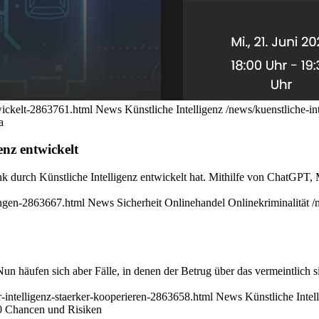
twickelt-2863761.html
News
Künstliche Intelligenz
/news/kuenstliche-in
a
enz entwickelt
änk durch Künstliche Intelligenz entwickelt hat. Mithilfe von ChatGPT
lungen-2863667.html
News
Sicherheit
Onlinehandel
Onlinekriminalität
/
n häufen sich aber Fälle, in denen der Betrug über das vermeintlich si
er-intelligenz-staerker-kooperieren-2863658.html
News
Künstliche Intel
0
Chancen und Risiken