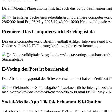
Da am Montag Pfingstmontag ist, hat auch das pc-tip-Team einen Tag 
]]>
In eigener Sache
/news/digitalisierung/premiere-computerworl
2862902.html
Fri, 26 May 2025 12:48:00 +0200
Neue volldigitale A
Premiere: Das Computerworld Briefing ist da
Das erste Computerworld Briefing enthält Artikel, Interviews und E
Zudem stellt es 13 IT-Führungskräfte vor, die es zu kennen gilt.
]]>
Neue volldigitale Ausgabe
/news/post/e-voting-post-barrieref
Stimmabgabe
E-Voting der Post ist barrierefrei
Das Abstimmungsportal der Schweizerischen Post hat ein Zertifikat fü
]]>
Elektronische Stimmabgabe
/news/kuenstliche-intelligenz/so
media-app-tiktok-bekommt-ki-chatbot-2862698.html
Fri, 26 May 20
Social-Media-App TikTok bekommt KI-Chatbot
Tako heisst der neue KI-Chatbot von TikTok. Die Social-Media-Plattf