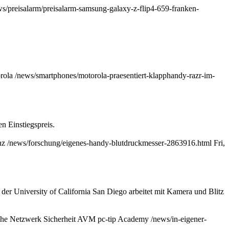
ws/preisalarm/preisalarm-samsung-galaxy-z-flip4-659-franken-
rola
/news/smartphones/motorola-praesentiert-klapphandy-razr-im-
n Einstiegspreis.
nz
/news/forschung/eigenes-handy-blutdruckmesser-2863916.html
Fri,
der University of California San Diego arbeitet mit Kamera und Blitz
che
Netzwerk
Sicherheit
AVM
pc-tip Academy
/news/in-eigener-