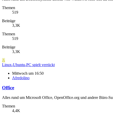
Themen
519
Beiträge
3,3K
Themen
519
Beiträge
3,3K
A
Linux-Ubuntu-PC spielt verrückt
Mittwoch um 16:50
Afredolino
Office
Alles rund um Microsoft Office, OpenOffice.org und andere Büro-Sui
Themen
4,4K