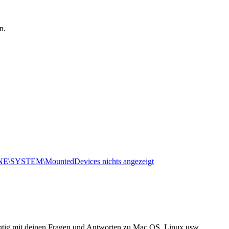
n.
E\SYSTEM\MountedDevices nichts angezeigt
chtig mit deinen Fragen und Antworten zu Mac OS, Linux usw.