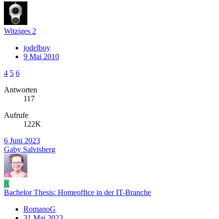
Witziges 2
jodelboy
9 Mai 2010
4
5
6
Antworten
117
Aufrufe
122K
6 Juni 2023
Gaby Salvisberg
R
Bachelor Thesis: Homeoffice in der IT-Branche
RomanoG
31 Mai 2023