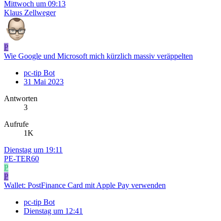
Mittwoch um 09:13
Klaus Zellweger
P
Wie Google und Microsoft mich kürzlich massiv veräppelten
pc-tip Bot
31 Mai 2023
Antworten
3
Aufrufe
1K
Dienstag um 19:11
PE-TER60
P
P
Wallet: PostFinance Card mit Apple Pay verwenden
pc-tip Bot
Dienstag um 12:41