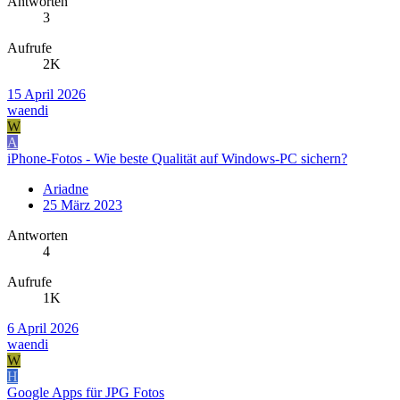
Antworten
3
Aufrufe
2K
15 April 2026
waendi
W
A
iPhone-Fotos - Wie beste Qualität auf Windows-PC sichern?
Ariadne
25 März 2023
Antworten
4
Aufrufe
1K
6 April 2026
waendi
W
H
Google Apps für JPG Fotos