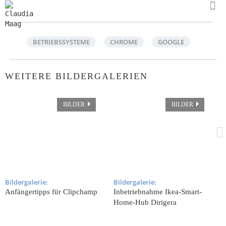
BETRIEBSSYSTEME
CHROME
GOOGLE
WEITERE BILDERGALERIEN
BILDER
BILDER
Bildergalerie:
Bildergalerie:
B
Anfängertipps für Clipchamp
Inbetriebnahme Ikea-Smart-
I
Home-Hub Dirigera
S
S