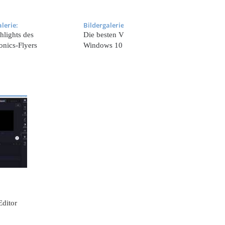
lerie:
Bildergalerie:
Bildergaler
hlights des
Die besten Virenscanner für
Die Highli
onics-Flyers
Windows 10 (2023)
ditor