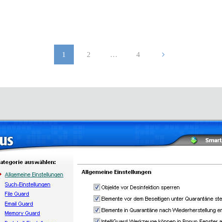
1
2
…
4