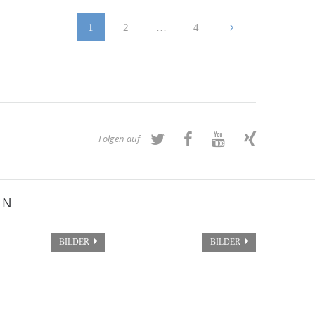
1
2
…
4
Folgen auf
EN
BILDER
BILDER