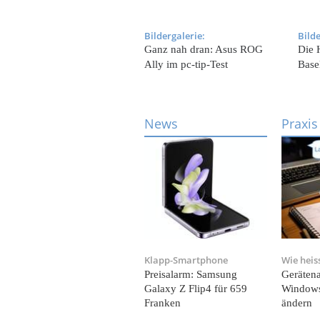
Bildergalerie:
Bilde
Ganz nah dran: Asus ROG
Die 
Ally im pc-tip-Test
Base
News
Praxis
Klapp-Smartphone
Wie heis
Preisalarm: Samsung
Geräten
Galaxy Z Flip4 für 659
Windows
Franken
ändern