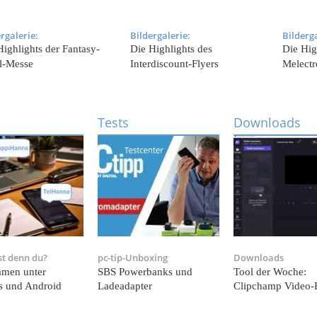
rgalerie:
Bildergalerie:
Bilderga
Highlights der Fantasy-
Die Highlights des
Die Hig
l-Messe
Interdiscount-Flyers
Melectr
Tests
Downloads
st denn du?
pc-tip-Unboxing
Downloads
amen unter
SBS Powerbanks und
Tool der Woche:
 und Android
Ladeadapter
Clipchamp Video-E