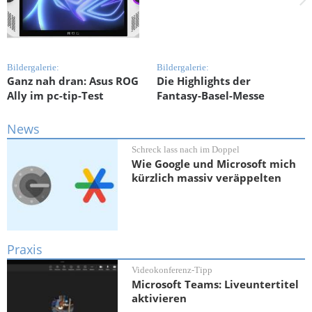
Bildergalerie:
Bildergalerie:
B
Ganz nah dran: Asus ROG
Die Highlights der
D
Ally im pc-tip-Test
Fantasy-Basel-Messe
I
News
Schreck lass nach im Doppel
Wie Google und Microsoft mich
kürzlich massiv veräppelten
Praxis
Videokonferenz-Tipp
Microsoft Teams: Liveuntertitel
aktivieren