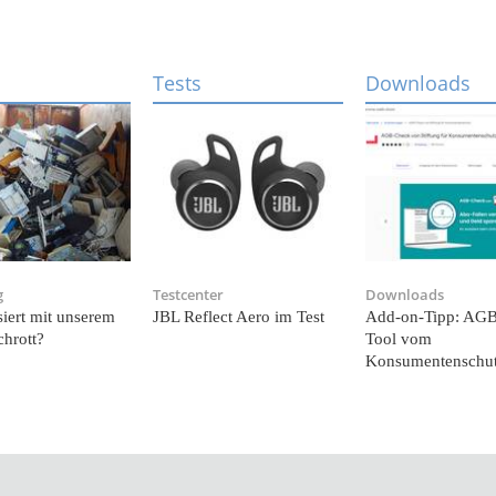
Tests
Downloads
g
Testcenter
Downloads
iert mit unserem
JBL Reflect Aero im Test
Add-on-Tipp: AG
chrott?
Tool vom
Konsumentenschu