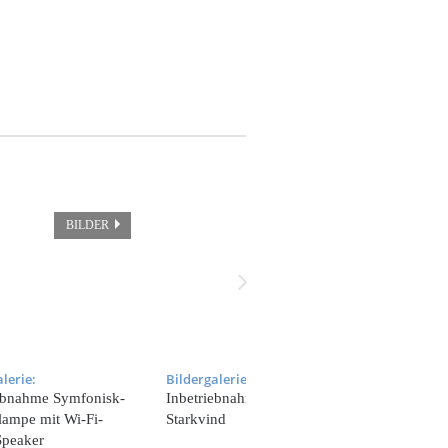
BILDER
BILDER
lerie:
Bildergalerie:
Bildergaler
ebnahme Symfonisk-
Inbetriebnahme Luftreiniger
Die Highli
lampe mit Wi-Fi-
Starkvind
Interdisco
Speaker