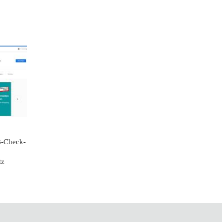
B-Check-
tz