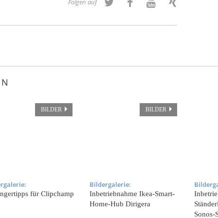
Folgen auf
EN
BILDER
BILDER
rgalerie:
Bildergalerie:
Bilderga
ngertipps für Clipchamp
Inbetriebnahme Ikea-Smart-
Inbetri
Home-Hub Dirigera
Ständer
Sonos-