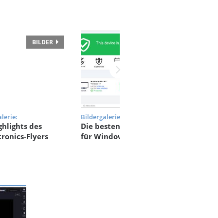
BILDER
BILDER
lerie:
Bildergalerie:
Bildergaler
ghlights des
Die besten Virenscanner
Die Highl
ronics-Flyers
für Windows 10 (2023)
Flyers