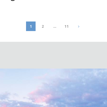
1
2
…
11