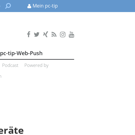
Mein pc-tip
pc-tip-Web-Push
Podcast
Powered by
n
eräte