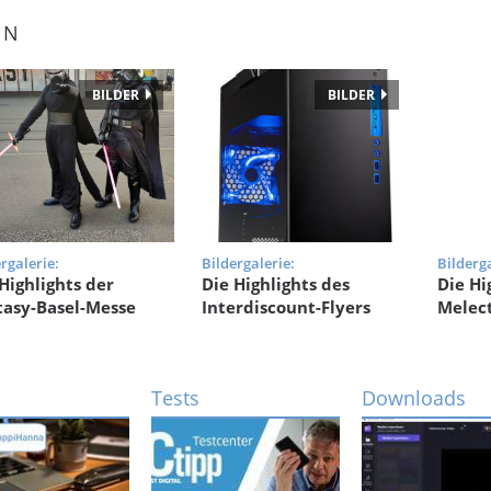
EN
BILDER
BILDER
rgalerie:
Bildergalerie:
Bilderga
Highlights der
Die Highlights des
Die Hi
tasy-Basel-Messe
Interdiscount-Flyers
Melect
Tests
Downloads