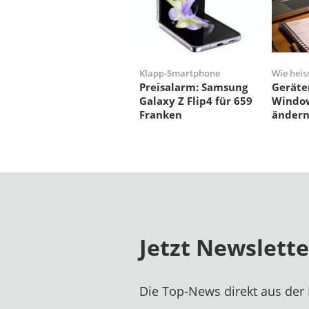
Klapp-Smartphone
Wie heis
Preisalarm: Samsung
Geräte
Galaxy Z Flip4 für 659
Window
Franken
änder
Jetzt Newslett
Die Top-News direkt aus der