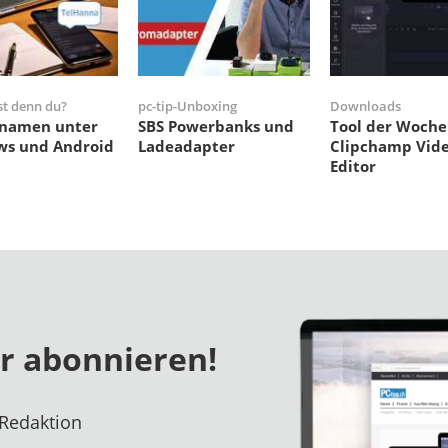
st denn du?
pc-tip-Unboxing
Downloads
namen unter
SBS Powerbanks und
Tool der Woche
s und Android
Ladeadapter
Clipchamp Vide
n
Editor
er abonnieren!
 Redaktion