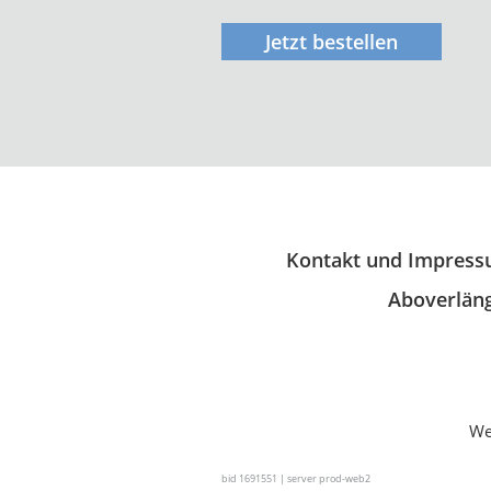
Jetzt bestellen
Kontakt und Impres
Aboverläng
We
bid 1691551 | server prod-web2