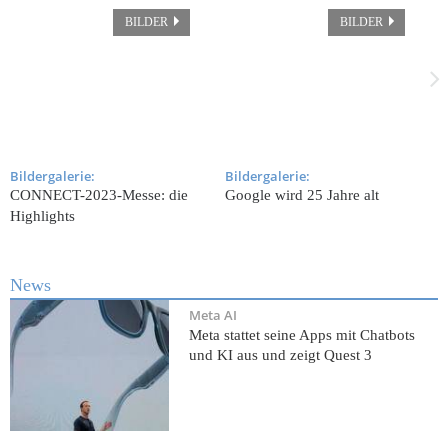
BILDER
BILDER
Bildergalerie:
Bildergalerie:
B
CONNECT-2023-Messe: die
Google wird 25 Jahre alt
D
Highlights
T
«
News
Meta AI
Meta stattet seine Apps mit Chatbots
und KI aus und zeigt Quest 3